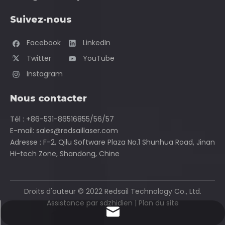
Suivez-nous
Facebook
LinkedIn
Twitter
YouTube
Instagram
Nous contacter
Tél : +86-531-86516855/56/57
E-mail:
sales@redsaillaser.com
Adresse : F-2, Qilu Software Plaza No.1 Shunhua Road, Jinan
Hi-tech Zone, Shandong, Chine
Paramètres d'alimentation
Le réglage de puissance d'un découpeur laser détermine
Droits d'auteur ©
2022
Redsail Technology Co., Ltd.
la quantité d'énergie fournie au matériau à graver.Plus la
Assistance par
sdzhidien
|
Plan du site
puissance est élevée, plus l'énergie est délivrée, ce qui
sales@redsaillaser.com
donne des gravures plus profondes et plus