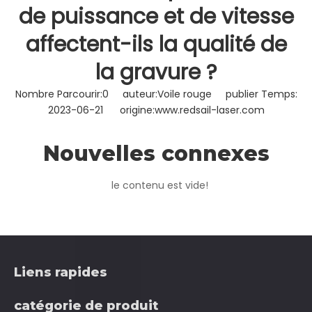
de puissance et de vitesse
affectent-ils la qualité de
la gravure ?
Nombre Parcourir:
0
auteur:Voile rouge publier Temps:
2023-06-21 origine:
www.redsail-laser.com
Nouvelles connexes
La gravure au laser est une méthode populaire pour créer
des conceptions précises et détaillées sur une variété de
le contenu est vide!
matériaux.Cependant, l'obtention de la qualité de gravure
souhaitée nécessite une attention particulière aux
paramètres de puissance et de vitesse de la découpeuse
laser.Dans cet article de blog, nous explorerons comment
ces paramètres affectent la qualité de la gravure et
fournirons quelques conseils pour les optimiser.
Liens rapides
catégorie de produit