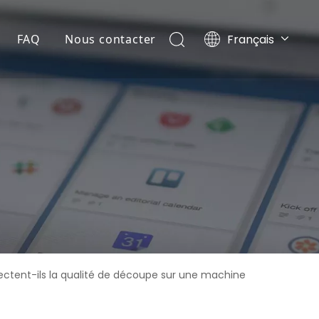
Français
FAQ
Nous contacter
Português
té
ce
Español
Pусский
harger
English
ectent-ils la qualité de découpe sur une machine