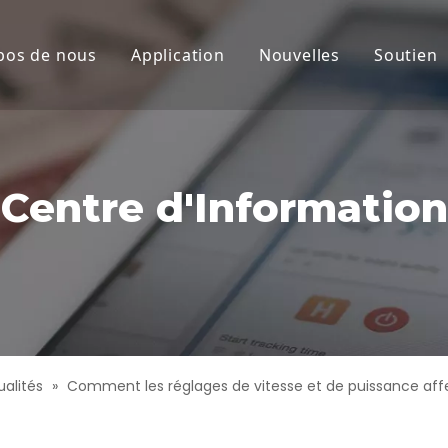
pos de nous
Application
Nouvelles
Soutien
laser CO2
Nouvelles de la socié
Servi
laser CO2
Produits Actualités
Téléc
eau
Centre d'Information
mique
at
laser haute puissance
aute précision
ualités
»
Comment les réglages de vitesse et de puissance aff
aser à grande vitesse