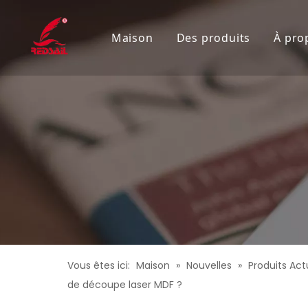
Maison
Des produits
À pro
Machine de découpe 
Machine de gravure 
Graveur laser de bur
Graveur laser écono
Découpeur laser à pl
Machine de découpe 
Découpeur laser de h
Vous êtes ici:
Maison
»
Nouvelles
»
Produits Act
Machine de gravure l
de découpe laser MDF ?