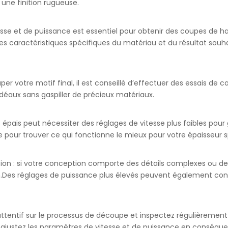
une finition rugueuse.
vitesse et de puissance est essentiel pour obtenir des coupes de 
 caractéristiques spécifiques du matériau et du résultat souhai
r votre motif final, il est conseillé d’effectuer des essais de
idéaux sans gaspiller de précieux matériaux.
 épais peut nécessiter des réglages de vitesse plus faibles pou
 pour trouver ce qui fonctionne le mieux pour votre épaisseur s
n : si votre conception comporte des détails complexes ou des l
n.Des réglages de puissance plus élevés peuvent également cont
l attentif sur le processus de découpe et inspectez régulièremen
 ajustez les paramètres de vitesse et de puissance en conséqu