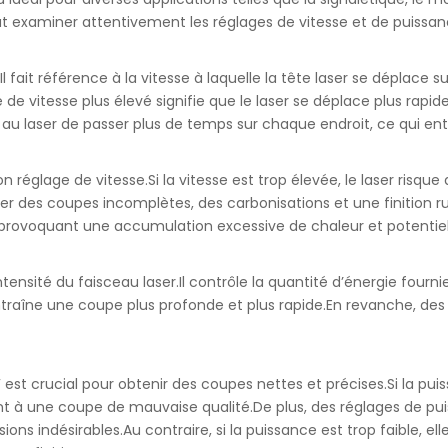
aut examiner attentivement les réglages de vitesse et de puissan
Il fait référence à la vitesse à laquelle la tête laser se déplace 
de vitesse plus élevé signifie que le laser se déplace plus rapi
 au laser de passer plus de temps sur chaque endroit, ce qui en
e bon réglage de vitesse.Si la vitesse est trop élevée, le laser ri
des coupes incomplètes, des carbonisations et une finition rugue
, provoquant une accumulation excessive de chaleur et potent
intensité du faisceau laser.Il contrôle la quantité d’énergie fou
entraîne une coupe plus profonde et plus rapide.En revanche, des
est crucial pour obtenir des coupes nettes et précises.Si la pu
ant à une coupe de mauvaise qualité.De plus, des réglages de p
ons indésirables.Au contraire, si la puissance est trop faible, e