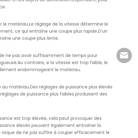
ce.
sur le matériau.Le réglage de la vitesse détermine le
dement, ce qui entraîne une coupe plus rapide.D’un
traîne une coupe plus lente.
sque de ne pas avoir suffisamment de temps pour
sales@r
use.Au contraire, si la vitesse est trop faible, le
iellement endommageant le matériau.
rnie au matériau.Des réglages de puissance plus élevés
 réglages de puissance plus faibles produisent des
issance est trop élevée, cela peut provoquer des
uissance élevés peuvent également entraîner la
lle risque de ne pas suffire à couper efficacement le