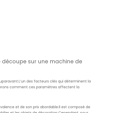
 de découpe sur une machine de
uparavant.L’un des facteurs clés qui déterminent la
lorerons comment ces paramètres affectent la
yvalence et de son prix abordable.Il est composé de
mobilier et les objets de décoration.Cependant, pour