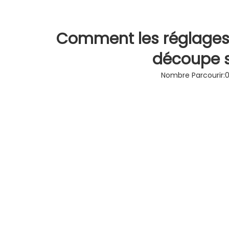
Découpeur laser indu
Découpeur laser
Comment les réglages d
Graveur laser
découpe s
Nombre Parcourir: