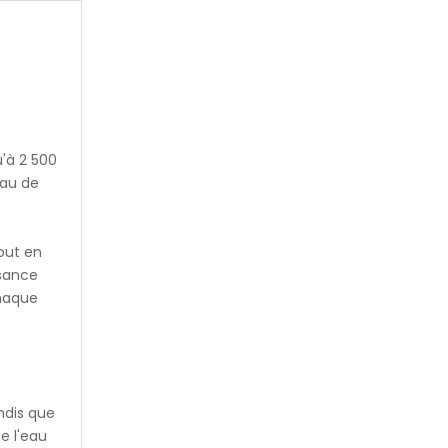
'à 2 500
eau de
out en
ssance
Chaque
ndis que
e l'eau