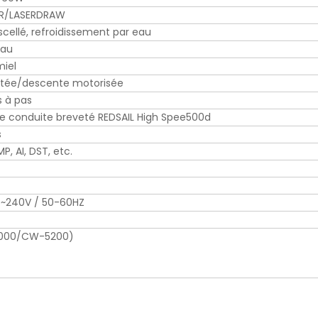
R/LASERDRAW
scellé, refroidissement par eau
eau
miel
tée/descente motorisée
 à pas
e conduite breveté REDSAIL High Spee500d
s
MP, AI, DST, etc.
0~240V / 50-60HZ
-5000/CW-5200)