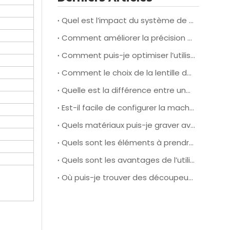
Quel est l’impact du système de refroidissement d’une machine de découpe laser à grande vitesse sur ses performances et son efficacité globales ?
Comment améliorer la précision et l'efficacité de la découpe laser pendant le fonctionnement ?
Comment puis-je optimiser l’utilisation des matériaux et réduire les déchets lorsque j’utilise une machine de découpe laser du cuir pour la production ?
Comment le choix de la lentille de la machine laser affecte-t-il la qualité et la vitesse de coupe lorsque vous travaillez avec différents types de matériaux en cuir ?
Quelle est la différence entre une machine de gravure laser faible puissance et haute puissance ?
Est-il facile de configurer la machine laser Redsail ?
Quels matériaux puis-je graver avec un graveur laser basse consommation ?
Quels sont les éléments à prendre en compte lors du choix d’une machine de découpe laser pour portes de passage ?
Quels sont les avantages de l’utilisation d’une machine de découpe laser pour porte de passage ?
Où puis-je trouver des découpeuses et graveuses laser à des prix raisonnables ?