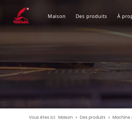
Maison
Des produits
À pro
Machine de découpe 
Machine de gravure 
Graveur laser de bur
Graveur laser écono
Découpeur laser à pl
Machine de découpe 
Découpeur laser de h
Vous êtes ici:
Maison
»
Des produits
»
Machine 
Machine de gravure l