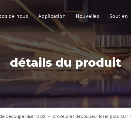
pos de nous
Application
Nouvelles
Soutien
laser CO2
Nouvelles de la socié
Servi
laser CO2
Produits Actualités
Téléc
eau
détails du produit
mique
at
laser haute puissance
aute précision
de découpe laser CO2
»
Graveur et découpeur laser pour cuir
aser à grande vitesse