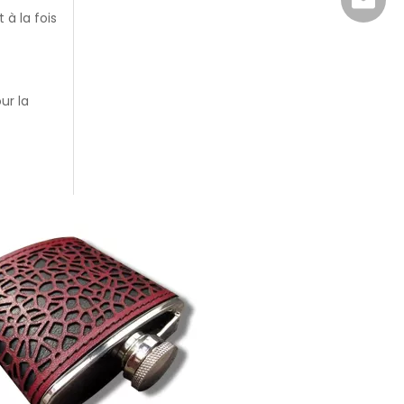
sales@r
 à la fois
ur la