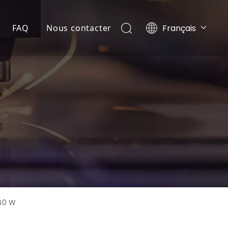
Français
FAQ
Nous contacter
Português
té
ce
Español
Pусский
harger
English
 40 W