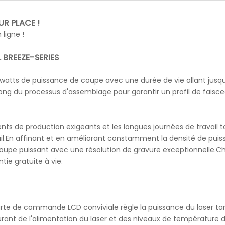
R PLACE !
ligne !
L BREEZE-SERIES
 watts de puissance de coupe avec une durée de vie allant jusqu
 long du processus d'assemblage pour garantir un profil de faisc
nts de production exigeants et les longues journées de travail t
ail.En affinant et en améliorant constamment la densité de pui
 coupe puissant avec une résolution de gravure exceptionnelle.
tie gratuite à vie.
te de commande LCD conviviale règle la puissance du laser ta
ant de l'alimentation du laser et des niveaux de température d