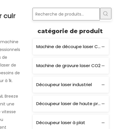
 cuir
catégorie de produit
 machine
Machine de découpe laser CO2
essionnels
s de
laser de
Machine de gravure laser CO2
besoins de
r à 1k.
Découpeur laser industriel
IL Breeze
Découpeur laser de haute précision
rnit une
 vitesse
ou
Découpeur laser à plat
ent