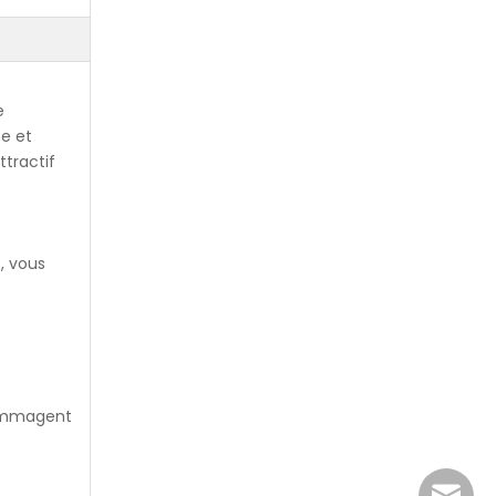
e
se et
tractif
, vous
dommagent