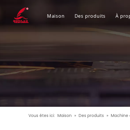
Maison
Des produits
À pro
Machine de découpe 
Machine de gravure 
Graveur laser de bur
Graveur laser écono
Découpeur laser à pl
Machine de découpe 
Découpeur laser de h
Vous êtes ici:
Maison
»
Des produits
»
Machine 
Machine de gravure l