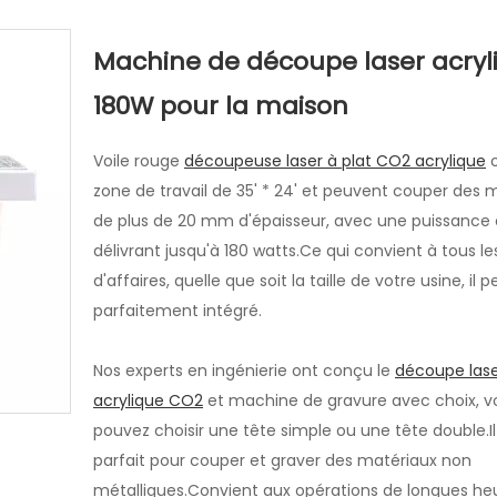
striel
Machine de découpe laser acryl
180W pour la maison
Voile rouge
découpeuse laser à plat CO2 acrylique
o
zone de travail de 35' * 24' et peuvent couper des 
de plus de 20 mm d'épaisseur, avec une puissance
délivrant jusqu'à 180 watts.Ce qui convient à tous le
d'affaires, quelle que soit la taille de votre usine, il 
parfaitement intégré.
Nos experts en ingénierie ont conçu le
découpe las
acrylique CO2
et machine de gravure avec choix, v
pouvez choisir une tête simple ou une tête double.Il
parfait pour couper et graver des matériaux non
métalliques.Convient aux opérations de longues heu