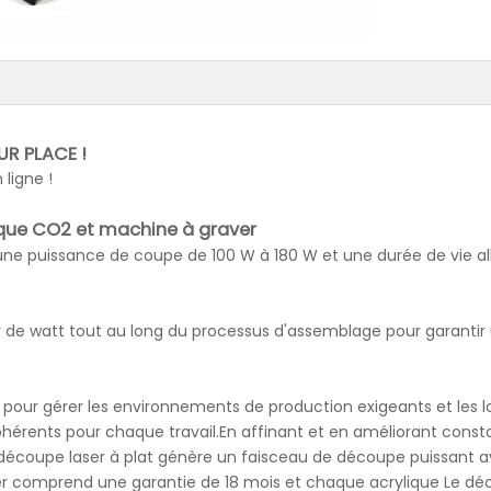
R PLACE !
ligne !
ique CO2
et machine à graver
une puissance de coupe de 100 W à 180 W et une durée de vie al
de watt tout au long du processus d'assemblage pour garantir u
 pour gérer les environnements de production exigeants et les 
 cohérents pour chaque travail.En affinant et en améliorant co
 découpe laser à plat génère un faisceau de découpe puissant 
er comprend une garantie de 18 mois et chaque acrylique
Le dé