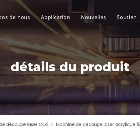
pos de nous
Application
Nouvelles
Soutien
laser CO2
Nouvelles de la socié
Servi
laser CO2
Produits Actualités
Téléc
eau
détails du produit
mique
at
laser haute puissance
aute précision
de découpe laser CO2
»
Machine de découpe laser acrylique 1
aser à grande vitesse