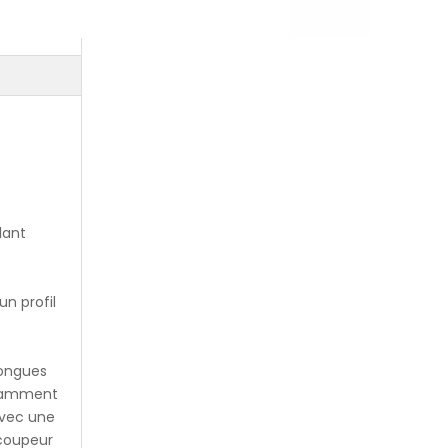
lant
n profil
longues
nstamment
avec une
coupeur