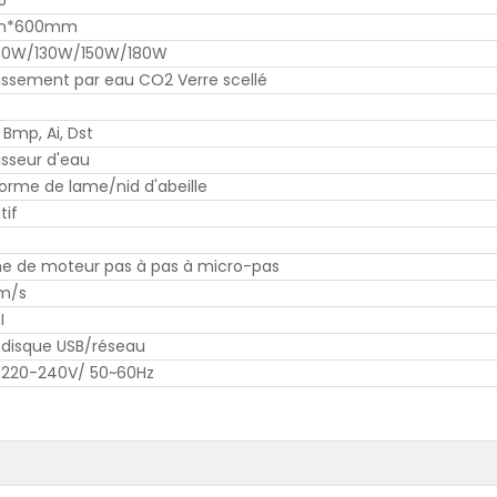
5
m*600mm
00W/130W/150W/180W
dissement par eau CO2 Verre scellé
, Bmp, Ai, Dst
isseur d'eau
orme de lame/nid d'abeille
tif
e de moteur pas à pas à micro-pas
m/s
I
/disque USB/réseau
u 220-240V/ 50~60Hz