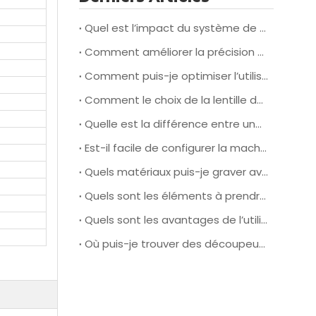
Quel est l’impact du système de refroidissement d’une machine de découpe laser à grande vitesse sur ses performances et son efficacité globales ?
Comment améliorer la précision et l'efficacité de la découpe laser pendant le fonctionnement ?
Comment puis-je optimiser l’utilisation des matériaux et réduire les déchets lorsque j’utilise une machine de découpe laser du cuir pour la production ?
Comment le choix de la lentille de la machine laser affecte-t-il la qualité et la vitesse de coupe lorsque vous travaillez avec différents types de matériaux en cuir ?
Quelle est la différence entre une machine de gravure laser faible puissance et haute puissance ?
Est-il facile de configurer la machine laser Redsail ?
Quels matériaux puis-je graver avec un graveur laser basse consommation ?
Quels sont les éléments à prendre en compte lors du choix d’une machine de découpe laser pour portes de passage ?
Quels sont les avantages de l’utilisation d’une machine de découpe laser pour porte de passage ?
Où puis-je trouver des découpeuses et graveuses laser à des prix raisonnables ?