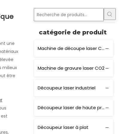
ique
catégorie de produit
nt une
Machine de découpe laser CO2
matériaux
 élevée
s milieux
Machine de gravure laser CO2
peut être
Découpeur laser industriel
er
Découpeur laser de haute précision
ous
 est
Découpeur laser à plat
res,