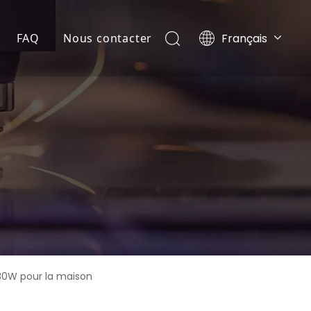
Français
FAQ
Nous contacter
Português
té
ce
Español
Pусский
harger
English
80W pour la maison