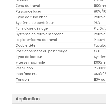
Modèle
CM243
Zone de travail
900m
Puissance laser
80W/1
Type de tube laser
Refroi
Système de contrôleur
PSD
Formulaire d'image
Plt, Dxf
Système de refroidissement
Refroid
La plate-forme de travail
Plate-f
Double tête
Faculta
Positionnement du point rouge
Oui
Type de lecteur
Systèm
vitesse maximale
1000m
Résolution
2500DP
Interface PC
USB3.0
Tension
110V o
Application