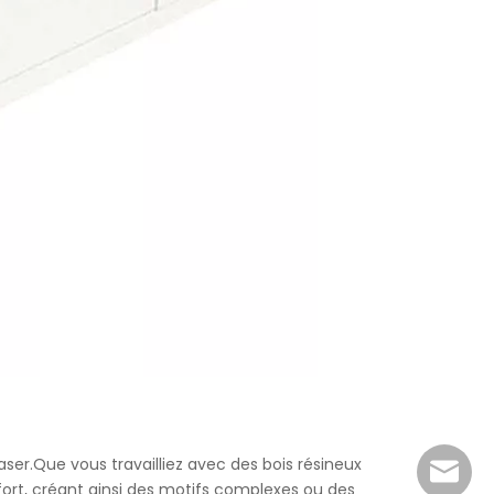
er.Que vous travailliez avec des bois résineux
sales@r
rt, créant ainsi des motifs complexes ou des