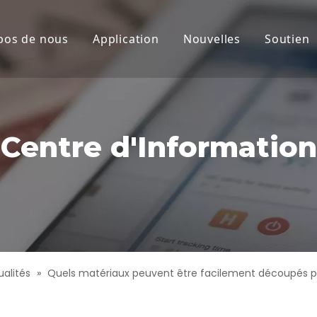
pos de nous
Application
Nouvelles
Soutien
laser CO2
Nouvelles de la socié
Servi
laser CO2
Produits Actualités
Téléc
eau
Centre d'Information
mique
at
laser haute puissance
aute précision
ualités
»
Quels matériaux peuvent être facilement découpés p
aser à grande vitesse