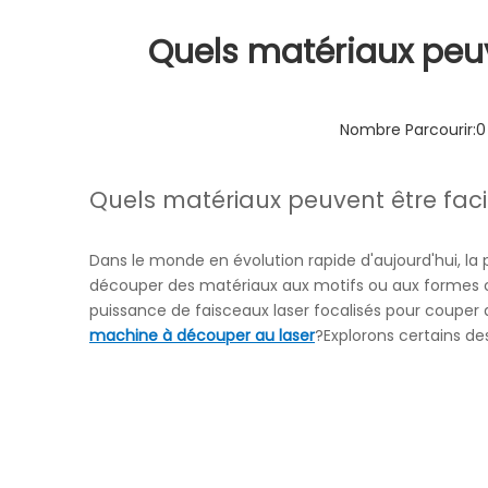
Découpeur laser indu
Quels matériaux peu
Découpeur laser
Graveur laser
Nombre Parcourir:
0
Quels matériaux peuvent être fa
Dans le monde en évolution rapide d'aujourd'hui, la pr
découper des matériaux aux motifs ou aux formes c
puissance de faisceaux laser focalisés pour couper
machine à découper au laser
?Explorons certains de