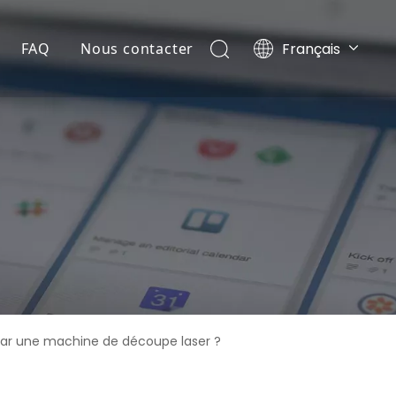
Français
FAQ
Nous contacter
Português
té
ce
Español
Pусский
harger
English
ar une machine de découpe laser ?