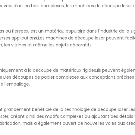
vres d'art en bois complexes, les machines de découpe laser ont 
 ou Perspex, est un matériau populaire dans l'industrie de la sign
diverses applications.Les machines de découpe laser peuvent faci
n, les vitrines et même les objets décoratifs.
uniquement à la découpe de matériaux rigides.Ils peuvent éga
lle.Des découpes de papier complexes aux conceptions précises
 de l'emballage.
ment grandement bénéficié de la technologie de découpe laser.
yester, créant ainsi des motifs complexes ou ajoutant des détai
brication, mais a également ouvert de nouvelles voies aux cré