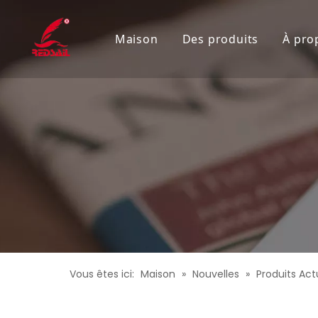
Maison
Des produits
À pro
Machine de découpe 
Machine de gravure 
Graveur laser de bur
Graveur laser écono
Découpeur laser à pl
Machine de découpe 
Découpeur laser de h
Vous êtes ici:
Maison
»
Nouvelles
»
Produits Act
Machine de gravure l