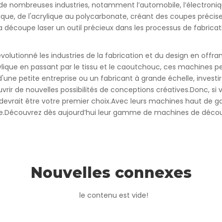
s de nombreuses industries, notamment l’automobile, l’électron
ique, de l'acrylique au polycarbonate, créant des coupes précis
 la découpe laser un outil précieux dans les processus de fabricat
olutionné les industries de la fabrication et du design en offr
lique en passant par le tissu et le caoutchouc, ces machines 
'une petite entreprise ou un fabricant à grande échelle, inves
vrir de nouvelles possibilités de conceptions créatives.Donc, 
 devrait être votre premier choix.Avec leurs machines haut de ga
strie.Découvrez dès aujourd’hui leur gamme de machines de décou
Nouvelles connexes
le contenu est vide!