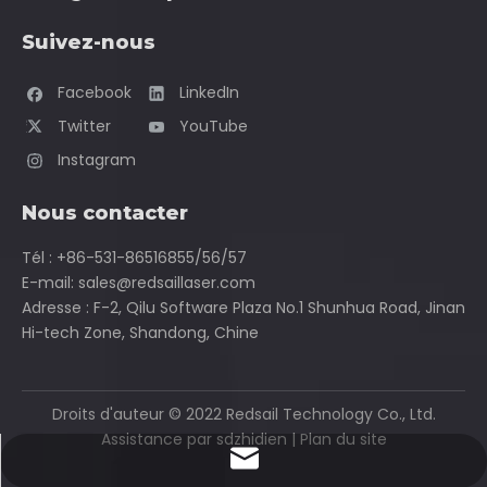
Suivez-nous
Facebook
LinkedIn
Twitter
YouTube
Instagram
Nous contacter
La technologie de découpe laser a révolutionné les
Tél : +86-531-86516855/56/57
secteurs de la fabrication et du design, offrant de
E-mail:
sales@redsaillaser.com
nombreux avantages pour travailler avec des matériaux
Adresse : F-2, Qilu Software Plaza No.1 Shunhua Road, Jinan
tels que le MDF (panneau de fibres de densité
Hi-tech Zone, Shandong, Chine
moyenne).Chez Redsail Technology Laser, nous sommes
fiers de fournir des machines de découpe et de gravure
laser de qualité supérieure, non seulement très
Droits d'auteur ©
2022
Redsail Technology Co., Ltd.
performantes, mais également économiques.Dans cet
Assistance par
sdzhidien
|
Plan du site
article, nous explorerons les principaux avantages de
sales@redsaillaser.com
l'utilisation d'une découpeuse laser pour le MDF et